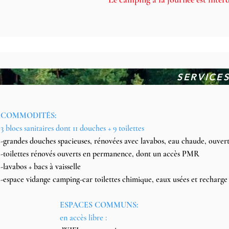
SERVICES
COMMODITÉS:
3 blocs sanitaires dont 11 douches + 9 toilettes
-grandes douches spacieuses, rénovées avec lavabos, eau chaude, ouv
-toilettes rénovés ouverts en permanence, dont un accès PMR
-lavabos + bacs à vaisselle
-
espace vidange camping-car toilettes chimique, eaux usées et recharge
ESPACES COMMUNS:
en accès libre :