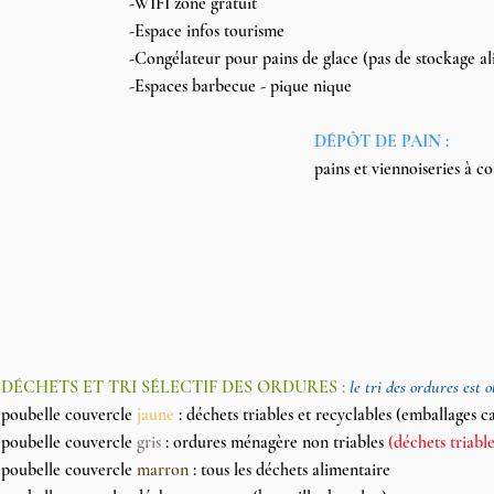
-WIFI
zone
gratuit
-Espace infos tourisme
-
Congélateur pour pains de glace (pas de stockage al
-Espaces barbecue - pique nique
DÉPÔT DE PAIN :
pains et viennoiseries à commander l
DÉCHETS ET TRI SÉLECTIF DES ORDURES :
le tri des ordures est o
poubelle couvercle
jaune
: déchets triables et recyclables (emballages ca
poubelle couvercle
gris
:
ordures ménagère non triables
(déchets triabl
poubelle couvercle
marron
: tous les déchets alimentaire