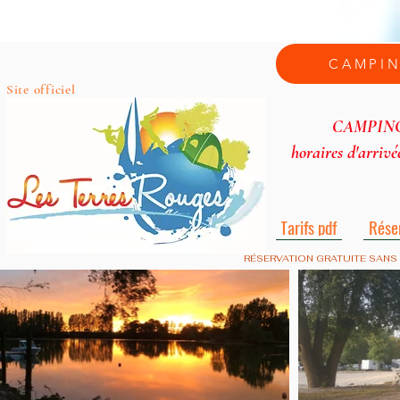
CAMPIN
Site officiel
CAMPIN
horaires d'arrivé
Tarifs pdf
Rése
RÉSERVATION GRATUITE SANS