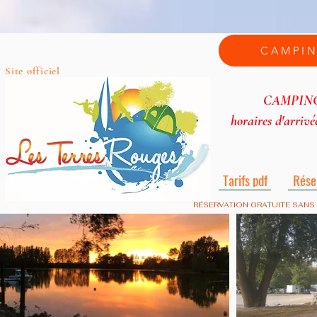
CAMPIN
Site officiel
CAMPIN
horaires d'arrivé
Tarifs pdf
Rése
RÉSERVATION GRATUITE SANS