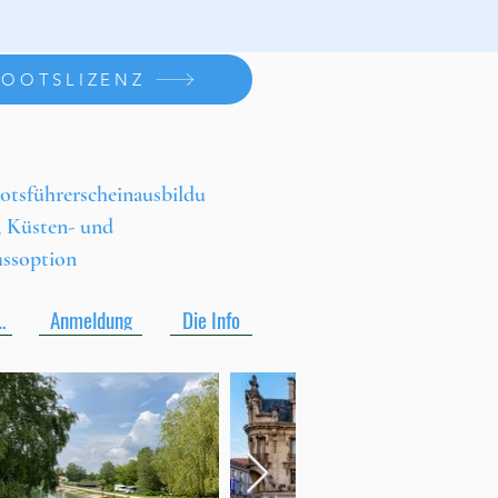
BOOTSLIZENZ
otsführerscheinausbildu
, Küsten- und
ussoption
se pdf
Anmeldung
Die Info