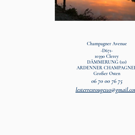
Champagner Avenue
-D671-
10390 Clerey
DÄMMERUNG (10)
ARDENNER CHAMPAGNE
Großer Osten
06 70 00 76 75
lesterresrouges10@gmail.c