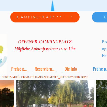
CAMPINGPLATZ **
OFFENER CAMPINGPLATZ
Bo
Mögliche Ankunftszeiten: 12-20 Uhr
ng
Fl
Preise pdf
Reservierung
Die Info
Prei
RÉSERVATION GRATUITE SANS ACOMPTE