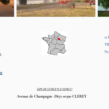
12
TR
Nr
R
om
GPS
48°12'08.8"N 4°10'00.3"
Avenue de Champagne -D671-10390 CLEREY