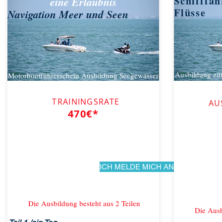
Schifffah
eine Erlaubnis
Flüsse
Navigation Meer und Seen
Ausbildung zu
Motorbootführerschein Ausbildung Seegewässer
Küsten Option
TRAININGSRATE
AU
470€*
*ohne Anmelde- und Prüfungsgebühren
*ohne
ICH MELDE MICH AN
Die Ausbildung besteht aus 2 Teilen
Die Ausb