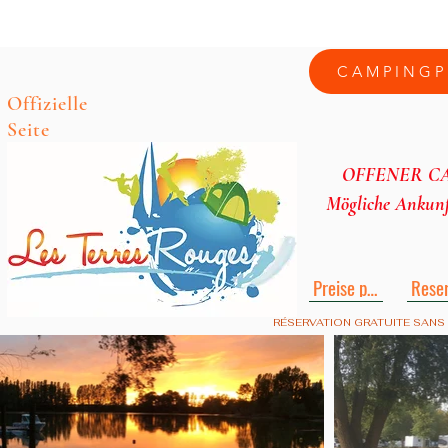
CAMPINGP
Offizielle
Seite
OFFENER C
Mögliche Ankunft
Preise pdf
RÉSERVATION GRATUITE SANS