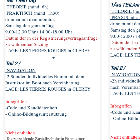
Teil 1 /
ein Tag
1
Ära TEIL
/
ei
.THEORIE (mind. 6h)
.THEORIE (min
.PRAKTISCH (mind. 1h30)
.PRAXIS min. 
drinnen mit dem monitor,
drinnen mit de
Samstag den ganzen Tag
Samstag den g
9.00-12.30 Uhr / 14.00-18.00 Uhr
9.00-12.00 / 1
Datum der in der Registrierungsvertragsanfrage
Datum der in d
zu wählenden Sitzung
zu wählenden 
LAGE: LES TERRES ROUGES in CLEREY
LAGE: LES T
+​
Teil 2 /
Teil 2 /
.NAVIGATION
.NAVIGATIO
-2 Stunden individuelles Fahren mit dem
-2h individuell
Instruktor im Boot nach Vereinbarung.
nach Vereinba
LAGE: LES TERRES ROUGES in CLEREY
LAGE: LES T
Inbegriffen
Inbegriffen
-Code und Kandidatenheft
-Code und Kan
- Online-Bildungsunterstützung
- Online-Bildu
Nicht enthalten
Nicht enthalte
-Die zu zahlende Zustellgebühr in Form einer