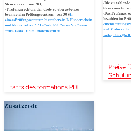
-Die zu zahlende
Steuermarke von 78 €
Steuermarke vo
- Prüfungsrecht
um den Code zu übergeben,
zu
-Das Prüfungsre
bezahlen im Prüfungszentrum von 30 €
in
bezahlen im Prü
einem
Prüfungszentrum bietet bereits B-Führerschein
einem
Prüfungsze
und Motorrad an
**
** La Poste, SGS, Pearson Vue, Bureau
und Motorrad a
Veritas, Dekra (Quellen: Innenministerium)
Veritas, Dekra (Quell
Preise f
Schulu
tarifs des formations PDF
Zusatzcode