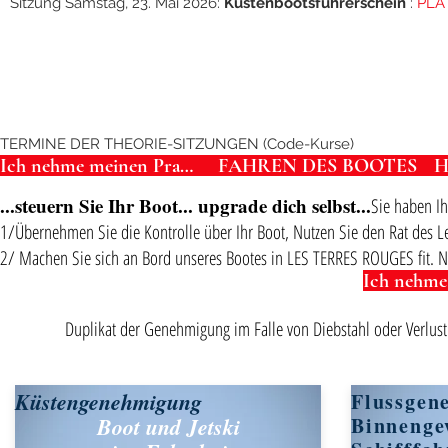
Sitzung Samstag, 23. Mai 2026:
Küstenbootsführerschein
:
PLÄ
TERMINE DER THEORIE-SITZUNGEN (Code-Kurse)
Ich nehme meinen Praxistermin an
FAHREN DES BOOTES
...steuern Sie Ihr Boot
... upgrade dich selbst...
Sie haben Ih
1/Übernehmen Sie die Kontrolle über Ihr Boot,
Nutzen Sie den Rat des Le
2/ Machen Sie sich an Bord unseres Bootes in LES TERRES ROUGES fit. N
Duplikat der Genehmigung im Falle von Diebstahl oder Verlust:
Küstengenehmigung
Flussgen
Boot und Jetski
Binnenge