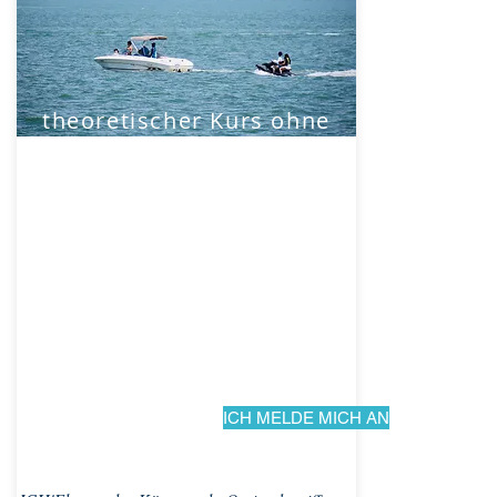
theoretischer Kurs ohne
Praxis
230€*
für Inhaber eines Küsten- oder
Binnenschifffahrtsscheins, die ihren Führerschein
verlängern möchten
*ohne Anmelde- und Prüfungsgebühren
ICH MELDE MICH AN